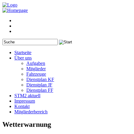
Startseite
Über uns
Aufgaben
Mitglieder
Fahrzeuge
Dienstplan KF
Dienstplan JF
Dienstplan FF
STM2 aktuell
Impressum
Kontakt
Mitgliederbereich
Wetterwarnung