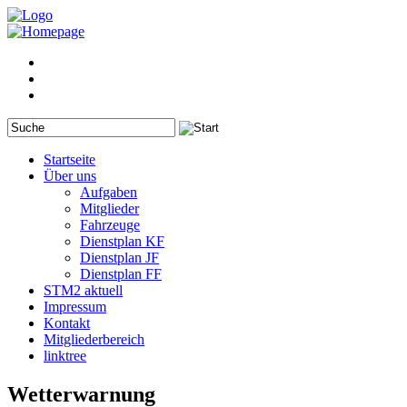
Startseite
Über uns
Aufgaben
Mitglieder
Fahrzeuge
Dienstplan KF
Dienstplan JF
Dienstplan FF
STM2 aktuell
Impressum
Kontakt
Mitgliederbereich
linktree
Wetterwarnung