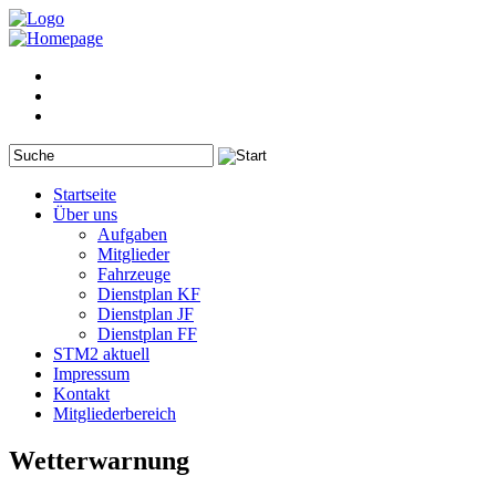
Startseite
Über uns
Aufgaben
Mitglieder
Fahrzeuge
Dienstplan KF
Dienstplan JF
Dienstplan FF
STM2 aktuell
Impressum
Kontakt
Mitgliederbereich
Wetterwarnung