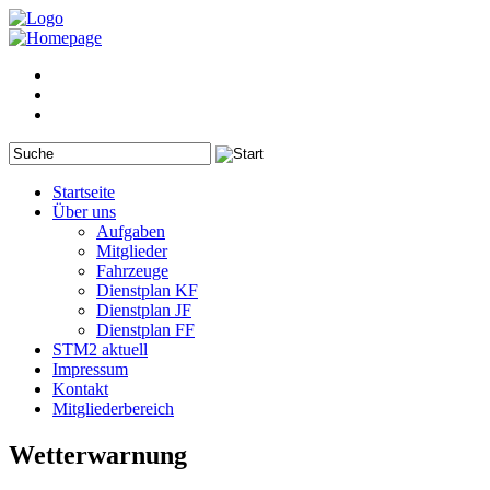
Startseite
Über uns
Aufgaben
Mitglieder
Fahrzeuge
Dienstplan KF
Dienstplan JF
Dienstplan FF
STM2 aktuell
Impressum
Kontakt
Mitgliederbereich
Wetterwarnung