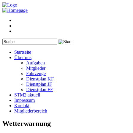
Startseite
Über uns
Aufgaben
Mitglieder
Fahrzeuge
Dienstplan KF
Dienstplan JF
Dienstplan FF
STM2 aktuell
Impressum
Kontakt
Mitgliederbereich
Wetterwarnung