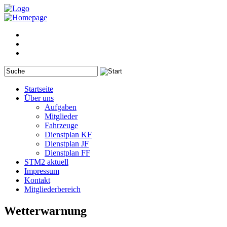
Startseite
Über uns
Aufgaben
Mitglieder
Fahrzeuge
Dienstplan KF
Dienstplan JF
Dienstplan FF
STM2 aktuell
Impressum
Kontakt
Mitgliederbereich
Wetterwarnung