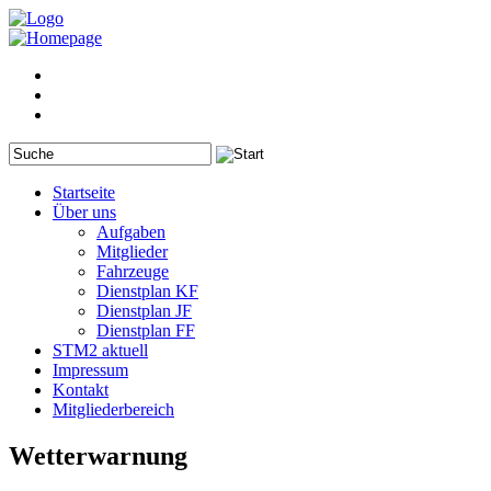
Startseite
Über uns
Aufgaben
Mitglieder
Fahrzeuge
Dienstplan KF
Dienstplan JF
Dienstplan FF
STM2 aktuell
Impressum
Kontakt
Mitgliederbereich
Wetterwarnung