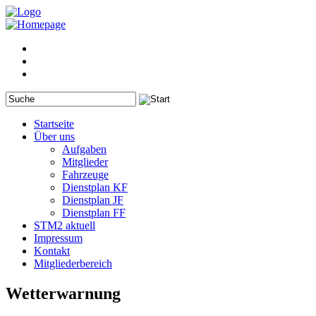
Startseite
Über uns
Aufgaben
Mitglieder
Fahrzeuge
Dienstplan KF
Dienstplan JF
Dienstplan FF
STM2 aktuell
Impressum
Kontakt
Mitgliederbereich
Wetterwarnung