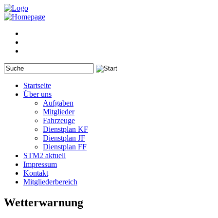
Startseite
Über uns
Aufgaben
Mitglieder
Fahrzeuge
Dienstplan KF
Dienstplan JF
Dienstplan FF
STM2 aktuell
Impressum
Kontakt
Mitgliederbereich
Wetterwarnung