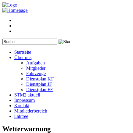
Startseite
Über uns
Aufgaben
Mitglieder
Fahrzeuge
Dienstplan KF
Dienstplan JF
Dienstplan FF
STM2 aktuell
Impressum
Kontakt
Mitgliederbereich
linktree
Wetterwarnung