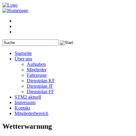
Startseite
Über uns
Aufgaben
Mitglieder
Fahrzeuge
Dienstplan KF
Dienstplan JF
Dienstplan FF
STM2 aktuell
Impressum
Kontakt
Mitgliederbereich
Wetterwarnung