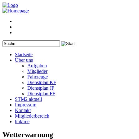
Startseite
Über uns
Aufgaben
Mitglieder
Fahrzeuge
Dienstplan KF
Dienstplan JF
Dienstplan FF
STM2 aktuell
Impressum
Kontakt
Mitgliederbereich
linktree
Wetterwarnung