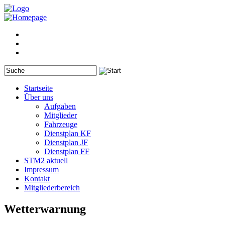
Startseite
Über uns
Aufgaben
Mitglieder
Fahrzeuge
Dienstplan KF
Dienstplan JF
Dienstplan FF
STM2 aktuell
Impressum
Kontakt
Mitgliederbereich
Wetterwarnung