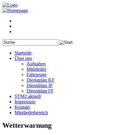
Startseite
Über uns
Aufgaben
Mitglieder
Fahrzeuge
Dienstplan KF
Dienstplan JF
Dienstplan FF
STM2 aktuell
Impressum
Kontakt
Mitgliederbereich
Wetterwarnung