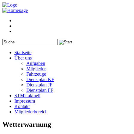
Startseite
Über uns
Aufgaben
Mitglieder
Fahrzeuge
Dienstplan KF
Dienstplan JF
Dienstplan FF
STM2 aktuell
Impressum
Kontakt
Mitgliederbereich
Wetterwarnung