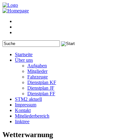
Startseite
Über uns
Aufgaben
Mitglieder
Fahrzeuge
Dienstplan KF
Dienstplan JF
Dienstplan FF
STM2 aktuell
Impressum
Kontakt
Mitgliederbereich
linktree
Wetterwarnung