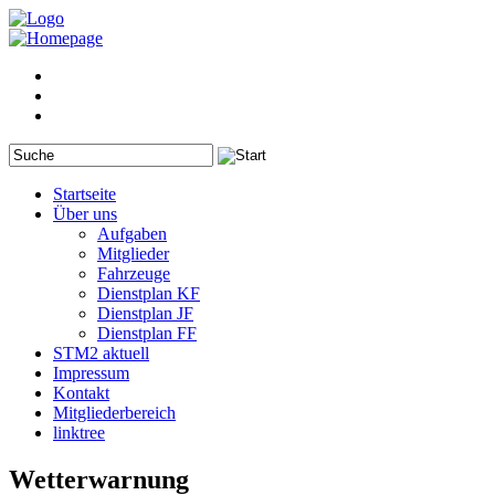
Startseite
Über uns
Aufgaben
Mitglieder
Fahrzeuge
Dienstplan KF
Dienstplan JF
Dienstplan FF
STM2 aktuell
Impressum
Kontakt
Mitgliederbereich
linktree
Wetterwarnung